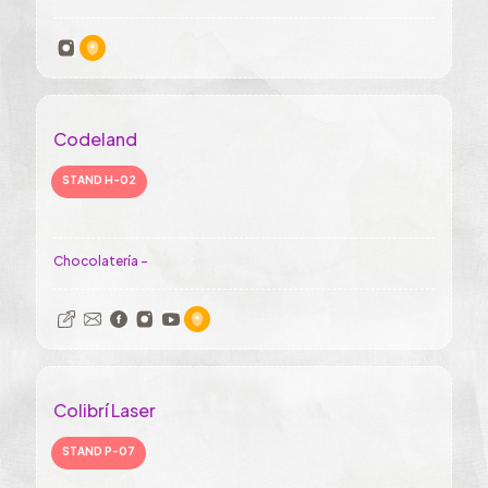
Codeland
STAND H-02
Chocolatería -
Colibrí Laser
STAND P-07