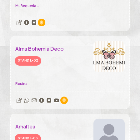
Muñequería -
Alma Bohemia Deco
STAND L-02
Resina -
Amaltea
STAND J-03