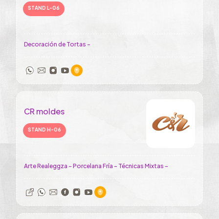
STAND L-06
Decoración de Tortas -
CR moldes
STAND H-06
Arte Realeggza - Porcelana Fría - Técnicas Mixtas -